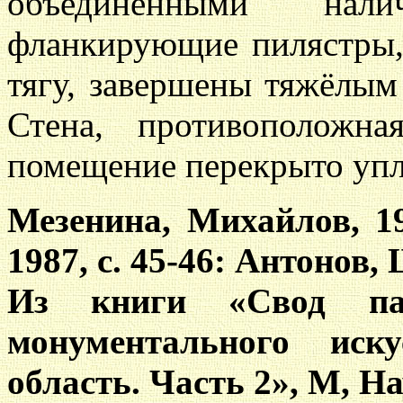
объединёнными нал
фланкирующие пилястры
тягу, завершены тяжёлы
Стена, противоположна
помещение перекрыто уп
Мезенина, Михайлов, 19
1987, с. 45-46: Антонов, 
Из книги «Свод па
монументального иску
область. Часть 2», М, Нау