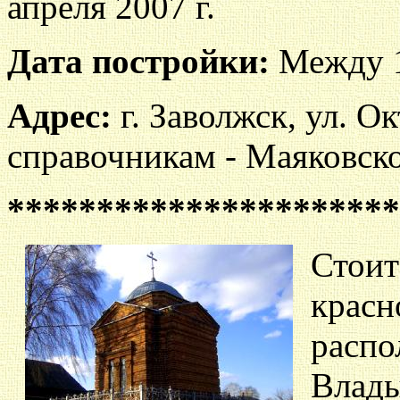
апреля 2007 г.
Дата постройки:
Между 1
Адрес:
г. Заволжск, ул. О
справочникам - Маяковско
**********************
Стои
красн
расп
Влад